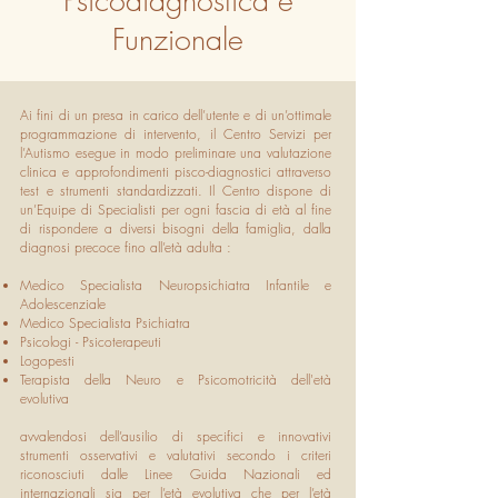
Psicodiagnostica e
Funzionale
Ai fini di un presa in carico dell’utente e di un’ottimale
programmazione di intervento, il Centro Servizi per
l’Autismo esegue in modo preliminare una valutazione
clinica e approfondimenti pisco-diagnostici attraverso
test e strumenti standardizzati. Il Centro dispone di
un’Equipe di Specialisti per ogni fascia di età al fine
di rispondere a diversi bisogni della famiglia, dalla
diagnosi precoce fino all’età adulta :
Medico Specialista Neuropsichiatra Infantile e
Adolescenziale
Medico Specialista Psichiatra
Psicologi - Psicoterapeuti
Logopesti
Terapista della Neuro e Psicomotricità dell'età
evolutiva
avvalendosi dell’ausilio di specifici e innovativi
strumenti osservativi e valutativi secondo i criteri
riconosciuti dalle Linee Guida Nazionali ed
internazionali sia per l’età evolutiva che per l’età