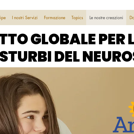
uipe
I nostri Servizi
Formazione
Topics
Le nostre creazioni
Do
TTO GLOBALE PER 
TTO GLOBALE PER 
DISTURBI DEL NEUR
DISTURBI DEL NEUR