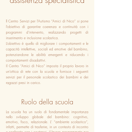
assistenza specialistica
ll Centro Servizi per l’Autismo “Amici di Nico” si pone
l’obiettivo di garantire coerenza e continuità con i
programmi d’intervento, realizzando progetti di
inserimento e inclusione scolastica.
L’obiettivo è quello di migliorare i comportamenti e le
capacità intellettive, sociali ed emotive del bambino,
potenziandone le abilità emergenti e riducendo i
comportamenti disadattivi.
Il Centro “Amici di Nico” imposta il proprio lavoro in
un’ottica di rete con la scuola e fornisce i seguenti
servizi per il personale scolastico dei bambini e dei
ragazzi presi in carico.
Ruolo della scuola
La scuola ha un ruolo di fondamentale importanza
nello sviluppo globale del bambino: cognitivo,
emotivo, fisco, relazionale. L’ “ambiente scolastico”,
infatti, permette di trasferire, in un contesto di incontro
e confronto con i coetanei, il lavoro programmato per