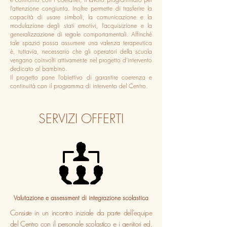
l’attenzione congiunta. Inoltre permette di trasferire la
capacità di usare simboli, la comunicazione e la
modulazione degli stati emotivi, l’acquisizione e la
generalizzazione di regole comportamentali. Affinché
tale spazio possa assumere una valenza terapeutica
è, tuttavia, necessario che gli operatori della scuola
vengano coinvolti attivamente nel progetto d’intervento
dedicato al bambino.
Il progetto pone l’obiettivo di garantire coerenza e
continuità con il programma di intervento del Centro.
SERVIZI OFFERTI
Valutazione e assessment di integrazione scolastica
Consiste in un incontro iniziale da parte dell’equipe
del Centro con il personale scolastico e i genitori ed,