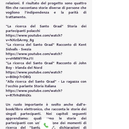
relazioni. Il risultato del progetto sono quattro
film che raccontano storie diverse di persone che
vogliono l'indipendenza e la parità di
trattamento.
"La ricerca del Santo Graal" Storia dei
partecipanti polacchi
https://www.youtube.com/watch?
v=NXcGArmy_8g
"La ricerca del Santo Graal" Racconto di Kent
Sidvalls - Svezia
https://www.youtube.com/watch?
v=vHMWY9teJ1I
"La ricerca del Santo Graal" Racconto di John
Boy - Irlanda del Nord
https://www.youtube.com/watch?
v=B0Injr7rOBQ
"Alla ricerca del Santo Graal" - La ragazza con
l'occhio parlante Storia italiana
https://www.youtube.com/watch?
v=R7h9s8WslXs
Un ruolo importante è svolto anche dall'e-
book/libro elettronico, che racconta le storie dei
singoli partecipanti. Nei capitoli seguenti
apprendiamo: quali sono le storie dei
partecipanti con un'indicazione dei momenti di
ricerca del "Santo Graal", dichiarazioni di