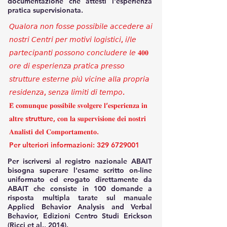
documentazione che attesti l'esperienza
pratica supervisionata.
𝘘𝘶𝘢𝘭𝘰𝘳𝘢 𝘯𝘰𝘯 𝘧𝘰𝘴𝘴𝘦 𝘱𝘰𝘴𝘴𝘪𝘣𝘪𝘭𝘦 𝘢𝘤𝘤𝘦𝘥𝘦𝘳𝘦 𝘢𝘪
𝘯𝘰𝘴𝘵𝘳𝘪 𝘊𝘦𝘯𝘵𝘳𝘪 𝘱𝘦𝘳 𝘮𝘰𝘵𝘪𝘷𝘪 𝘭𝘰𝘨𝘪𝘴𝘵𝘪𝘤𝘪, 𝘪/𝘭𝘦
𝘱𝘢𝘳𝘵𝘦𝘤𝘪𝘱𝘢𝘯𝘵𝘪 𝘱𝘰𝘴𝘴𝘰𝘯𝘰 𝘤𝘰𝘯𝘤𝘭𝘶𝘥𝘦𝘳𝘦 𝘭𝘦 𝟒𝟎𝟎
𝘰𝘳𝘦 𝘥𝘪 𝘦𝘴𝘱𝘦𝘳𝘪𝘦𝘯𝘻𝘢 𝘱𝘳𝘢𝘵𝘪𝘤𝘢 𝘱𝘳𝘦𝘴𝘴𝘰
𝘴𝘵𝘳𝘶𝘵𝘵𝘶𝘳𝘦 𝘦𝘴𝘵𝘦𝘳𝘯𝘦 𝘱𝘪𝘶̀ 𝘷𝘪𝘤𝘪𝘯𝘦 𝘢𝘭𝘭𝘢 𝘱𝘳𝘰𝘱𝘳𝘪𝘢
𝘳𝘦𝘴𝘪𝘥𝘦𝘯𝘻𝘢, 𝘴𝘦𝘯𝘻𝘢 𝘭𝘪𝘮𝘪𝘵𝘪 𝘥𝘪 𝘵𝘦𝘮𝘱𝘰.
𝐄̀ 𝐜𝐨𝐦𝐮𝐧𝐪𝐮𝐞 𝐩𝐨𝐬𝐬𝐢𝐛𝐢𝐥𝐞 𝐬𝐯𝐨𝐥𝐠𝐞𝐫𝐞 𝐥’𝐞𝐬𝐩𝐞𝐫𝐢𝐞𝐧𝐳𝐚 𝐢𝐧
𝐚𝐥𝐭𝐫𝐞 strutture, 𝐜𝐨𝐧 𝐥𝐚 𝐬𝐮𝐩𝐞𝐫𝐯𝐢𝐬𝐢𝐨𝐧𝐞 𝐝𝐞𝐢 𝐧𝐨𝐬𝐭𝐫𝐢
𝐀𝐧𝐚𝐥𝐢𝐬𝐭𝐢 𝐝𝐞𝐥 𝐂𝐨𝐦𝐩𝐨𝐫𝐭𝐚𝐦𝐞𝐧𝐭𝐨.
Per ulteriori informazioni:
329 6729001
Per iscriversi al registro nazionale ABAIT
bisogna superare l'esame scritto on-line
uniformato ed erogato direttamente da
ABAIT che consiste in 100 domande a
risposta multipla tarate sul manuale
Applied Behavior Analysis and Verbal
Behavior, Edizioni Centro Studi Erickson
(Ricci et al., 2014).