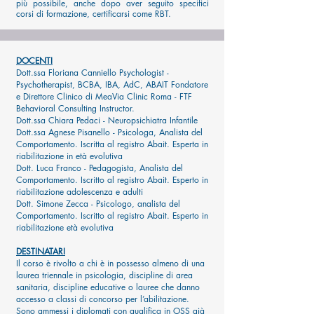
più possibile, anche dopo aver seguito specifici
corsi di formazione, certificarsi come RBT.
DOCENTI
Dott.ssa Floriana Canniello Psychologist -
Psychotherapist, BCBA, IBA, AdC, ABAIT Fondatore
e Direttore Clinico di MeaVia Clinic Roma - FTF
Behavioral Consulting Instructor.
Dott.ssa Chiara Pedaci - Neuropsichiatra Infantile
Dott.ssa Agnese Pisanello - Psicologa, Analista del
Comportamento. Iscritta al registro Abait. Esperta in
riabilitazione in età evolutiva
Dott. Luca Franco - Pedagogista, Analista del
Comportamento. Iscritto al registro Abait. Esperto in
riabilitazione adolescenza e adulti
Dott. Simone Zecca - Psicologo, analista del
Comportamento. Iscritto al registro Abait. Esperto in
riabilitazione età evolutiva
DESTINATARI
Il corso è rivolto a chi è in possesso almeno di una
laurea triennale in psicologia, discipline di area
sanitaria, discipline educative o lauree che danno
accesso a classi di concorso per l’abilitazione.
Sono ammessi i diplomati con qualifica in OSS già