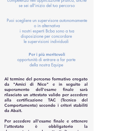
competenza nell'applicazione pratica, anche
se sei all'inizio del tuo percorso
Puoi scegliere un supervisore autonomamente
o in alternativa
i nostri esperti Bcba sono a tua
disposizione per concordare
le supervisioni individuali
Per i più meritevoli
opportunità di entrare a far parte
della nostra Equipe
Al termine del percorso formativo erogato
da "Amici di Nico" e in seguito al
superamento dell'esame finale sarà
rilasciato un attestato valido per accedere
alla certificazione TAC (Tecnico del
Comportamento) secondo i criteri stabiliti
da Abait.
Per accedere all'esame finale e ottenere
l'attestato è obbligatorio la