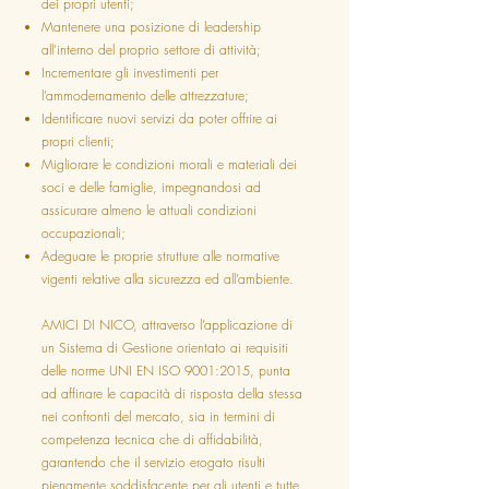
dei propri utenti;
Mantenere una posizione di leadership
all’interno del proprio settore di attività;
Incrementare gli investimenti per
l’ammodernamento delle attrezzature;
Identificare nuovi servizi da poter offrire ai
propri clienti;
Migliorare le condizioni morali e materiali dei
soci e delle famiglie, impegnandosi ad
assicurare almeno le attuali condizioni
occupazionali;
Adeguare le proprie strutture alle normative
vigenti relative alla sicurezza ed all’ambiente.
AMICI DI NICO, attraverso l’applicazione di
un Sistema di Gestione orientato ai requisiti
delle norme UNI EN ISO 9001:2015, punta
ad affinare le capacità di risposta della stessa
nei confronti del mercato, sia in termini di
competenza tecnica che di affidabilità,
garantendo che il servizio erogato risulti
pienamente soddisfacente per gli utenti e tutte