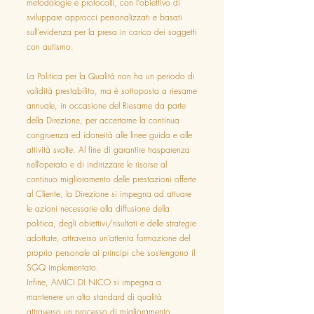
metodologie e protocolli, con l'obiettivo di
sviluppare approcci personalizzati e basati
sull'evidenza per la presa in carico dei soggetti
con autismo.
La Politica per la Qualità non ha un periodo di
validità prestabilito, ma è sottoposta a riesame
annuale, in occasione del Riesame da parte
della Direzione, per accertarne la continua
congruenza ed idoneità alle linee guida e alle
attività svolte. Al fine di garantire trasparenza
nell’operato e di indirizzare le risorse al
continuo miglioramento delle prestazioni offerte
al Cliente, la Direzione si impegna ad attuare
le azioni necessarie alla diffusione della
politica, degli obiettivi/risultati e delle strategie
adottate, attraverso un’attenta formazione del
proprio personale ai principi che sostengono il
SGQ implementato.
Infine, AMICI DI NICO si impegna a
mantenere un alto standard di qualità
attraverso un processo di miglioramento