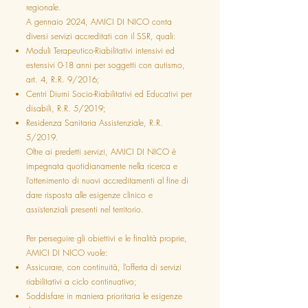
regionale.
A gennaio 2024, AMICI DI NICO conta
diversi servizi accreditati con il SSR, quali:
Moduli Terapeutico-Riabilitativi intensivi ed
estensivi 0-18 anni per soggetti con autismo,
art. 4, R.R. 9/2016;
Centri Diurni Socio-Riabilitativi ed Educativi per
disabili, R.R. 5/2019;
Residenza Sanitaria Assistenziale, R.R.
5/2019.
Oltre ai predetti servizi, AMICI DI NICO è
impegnata quotidianamente nella ricerca e
l’ottenimento di nuovi accreditamenti al fine di
dare risposta alle esigenze clinico e
assistenziali presenti nel territorio.
Per perseguire gli obiettivi e le finalità proprie,
AMICI DI NICO vuole:
Assicurare, con continuità, l’offerta di servizi
riabilitativi a ciclo continuativo;
Soddisfare in maniera prioritaria le esigenze