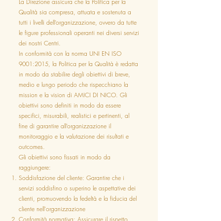
La Direzione assicura che la Politica per la
Qualità sia compresa, attuata e sostenuta a
tutti i livelli dell’organizzazione, ovvero da tutte
le figure professionali operanti nei diversi servizi
dei nostri Centri.
In conformità con la norma UNI EN ISO
9001:2015, la Politica per la Qualità è redatta
in modo da stabilire degli obiettivi di breve,
medio e lungo periodo che rispecchiano la
mission e la vision di AMICI DI NICO. Gli
obiettivi sono definiti in modo da essere
specifici, misurabili, realistici e pertinenti, al
fine di garantire all’organizzazione il
monitoraggio e la valutazione dei risultati e
outcomes.
Gli obiettivi sono fissati in modo da
raggiungere:
Soddisfazione del cliente: Garantire che i
servizi soddisfino o superino le aspettative dei
clienti, promuovendo la fedeltà e la fiducia del
cliente nell'organizzazione
Conformità normativa: Assicurare il rispetto