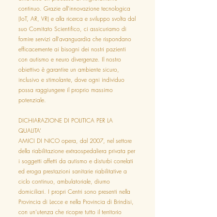
continuo. Grazie all'innovazione tecnologica
(IoT, AR, VR) e alla ricerca e sviluppo svolta dal
suo Comitato Scientifico, ci assicuriamo di
fornire servizi all'avanguardia che rispondano
efficacemente ai bisogni dei nostri pazienti
con autismo e neuro divergenze. Il nostro
obiettivo è garantire un ambiente sicuro,
inclusivo e stimolante, dove ogni individuo
possa raggiungere il proprio massimo
potenziale.
DICHIARAZIONE DI POLITICA PER LA
QUALITA’
AMICI DI NICO opera, dal 2007, nel settore
della riabilitazione extraospedaliera privata per
i soggetti affetti da autismo e disturbi correlati
ed eroga prestazioni sanitarie riabilitative a
ciclo continuo, ambulatoriale, diurno
domiciliari. I propri Centri sono presenti nella
Provincia di Lecce e nella Provincia di Brindisi,
con un’utenza che ricopre tutto il territorio