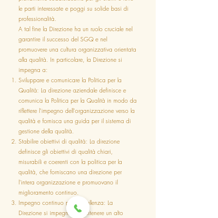
le parti interessate e poggi su solide basi di
professionalità.
A tal fine la Direzione ha un ruolo cruciale nel
garantire il successo del SGQ e nel
promuovere una cultura organizzativa orientata
alla qualità. In particolare, la Direzione si
impegna a:
Sviluppare e comunicare la Politica per la
Qualità: La direzione aziendale definisce e
comunica la Politica per la Qualità in modo da
riflettere l'impegno dell'organizzazione verso la
qualità e fornisca una guida per il sistema di
gestione della qualità.
Stabilire obiettivi di qualità: La direzione
definisce gli obiettivi di qualità chiari,
misurabili e coerenti con la politica per la
qualità, che forniscano una direzione per
l'intera organizzazione e promuovano il
miglioramento continuo.
Impegno continuo per l'eccellenza: La
Direzione si impegna a mantenere un alto