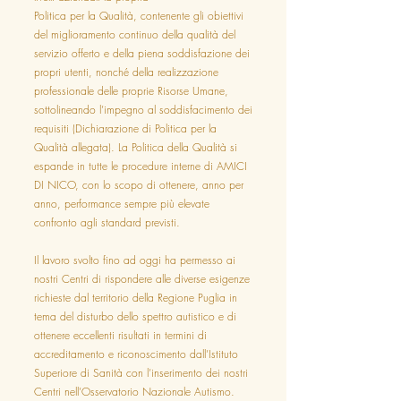
Politica per la Qualità, contenente gli obiettivi
del miglioramento continuo della qualità del
servizio offerto e della piena soddisfazione dei
propri utenti, nonché della realizzazione
professionale delle proprie Risorse Umane,
sottolineando l’impegno al soddisfacimento dei
requisiti (Dichiarazione di Politica per la
Qualità allegata). La Politica della Qualità si
espande in tutte le procedure interne di AMICI
DI NICO, con lo scopo di ottenere, anno per
anno, performance sempre più elevate
confronto agli standard previsti.
Il lavoro svolto fino ad oggi ha permesso ai
nostri Centri di rispondere alle diverse esigenze
richieste dal territorio della Regione Puglia in
tema del disturbo dello spettro autistico e di
ottenere eccellenti risultati in termini di
accreditamento e riconoscimento dall’Istituto
Superiore di Sanità con l’inserimento dei nostri
Centri nell’Osservatorio Nazionale Autismo.