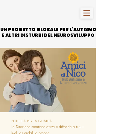
UN PROGETTO GLOBALE PER L'AUTISMO
UN PROGETTO GLOBALE PER L'AUTISMO
E ALTRI DISTURBI DEL NEUROSVILUPPO
E ALTRI DISTURBI DEL NEUROSVILUPPO
POLITICA PER LA QUALITA’
La Direzione mantiene attiva e diffonde a tutti i
livelli aziendali la propria