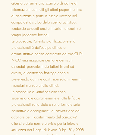
Questo consente uno scambio di dati e di
informazioni con tutti gli attori preposti al fine
di analizzare e porre in essere ricerche nel
campo del disturbo dello spettro autistico,
rendendo evidenti anche i risultati ottenuti nel
tempo (evidence based).
Le procedure, l’attenta pianificazione e la
professionalità dell’equipe clinica e
amministrativa hanno consentito ad AMICI DI
NICO una maggiore gestione dei rischi
aziendali provenienti da fattori interni ed
esterni, al contempo fronteggiando e
prevenendo danni e costi, non solo in termini
monetari ma soprattutto clinici.
Le procedure di sanificazione sono
supervisionate costantemente e tutte le figure
professionali sono state e sono formate sulle
normative e accorgimenti di prevenzione da
adottare per il contenimento del Sar-Cov-2,
oltre che dalle norme previste per la tutela e
sicurezza dei luoghi di lavoro D.lgs. 81/2008.