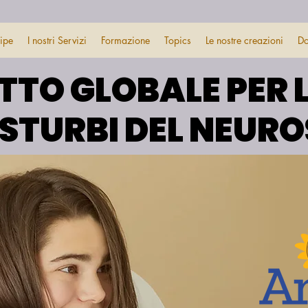
uipe
I nostri Servizi
Formazione
Topics
Le nostre creazioni
Do
TTO GLOBALE PER 
TTO GLOBALE PER 
DISTURBI DEL NEUR
DISTURBI DEL NEUR