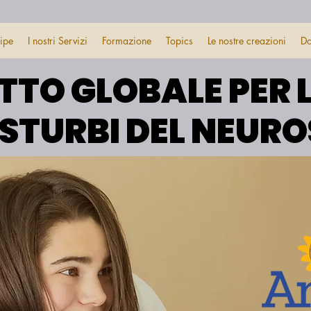
uipe
I nostri Servizi
Formazione
Topics
Le nostre creazioni
Do
TTO GLOBALE PER 
TTO GLOBALE PER 
DISTURBI DEL NEUR
DISTURBI DEL NEUR